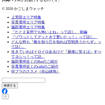
© 2026 かごしまウォッチ
上荒田エリア特集
笹貫電停エリア特集
脇田電停エリア特集
『たとえ妄想でも怖いよね』って話し。 前編
『ゾワっとしてグッときて驚いたっ！』って話し。
どんな時も『敵を知り己を知れば百戦危うからず』っ
て話し。
生きていればイロイロあるけど『最後に笑えば』すべ
てヨシっ！って話。
脇田電停近くのBarのご紹介
笹貫電停近くのcafeのご紹介
街ブラのススメ（谷山緑地）