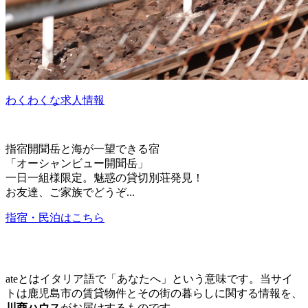
わくわくな求人情報
指宿開聞岳と海が一望できる宿
「オーシャンビュー開聞岳」
一日一組様限定。魅惑の貸切別荘発見！
お友達、ご家族でどうぞ...
指宿・民泊はこちら
ateとはイタリア語で「あなたへ」という意味です。当サイ
トは鹿児島市の賃貸物件とその街の暮らしに関する情報を、
川商ハウス
がお届けするものです。