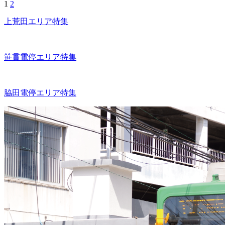
投
1
2
稿
上荒田エリア特集
の
ペ
ー
ジ
笹貫電停エリア特集
送
り
脇田電停エリア特集