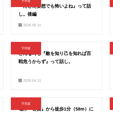
宇宿篇
『たとえ妄想でも怖いよね』って話
し。後編
2026.05.11
宇宿篇
どんな時も『敵を知り己を知れば百
戦危うからず』って話し。
2026.04.11
宇宿篇
電停『笹貫』から徒歩1分（58m）に