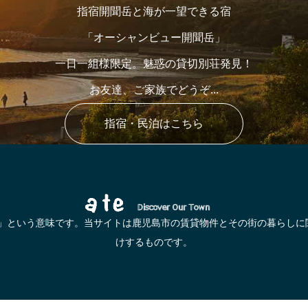
指宿開聞岳と海が一望できる宿
「オーシャンビュー開聞岳」
一日一組様限定。魅惑の貸切別荘発見！
お友達、ご家族でどうぞ...
指宿・民泊はこちら
へ」という意味です。当サイトは鹿児島市の賃貸物件とその街の暮らしに
けするものです。