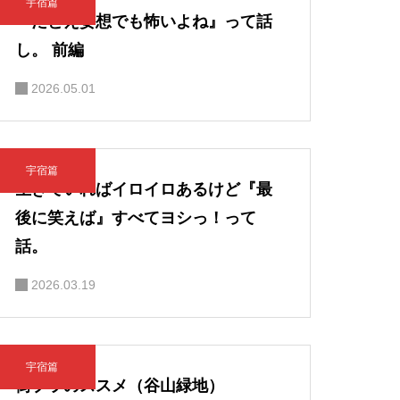
宇宿篇
『たとえ妄想でも怖いよね』って話
し。 前編
2026.05.01
宇宿篇
生きていればイロイロあるけど『最
後に笑えば』すべてヨシっ！って
話。
2026.03.19
宇宿篇
街ブラのススメ（谷山緑地）