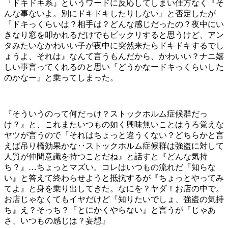
『ドキドキ系』というワードに反応してしまい仕方なく『そ
んな事ないよ。別にドキドキしたりしない』と否定したが
『ドキっくらいは？相手は？どんな感じだったの？夜中にい
きなり窓を叩かれるだけでもビックリすると思うけど、アン
タみたいなかわいい子が夜中に突然来たらドキドキするでし
ょうよ、それは』なんて言うもんだから、かわいい？ナニ嬉
しい事言ってくれるのと思い『どうかなードキっくらいした
のかなー』と乗ってしまった。
『そういうのって何だっけ？ストックホルム症候群だっ
け？』と、これまたいつもの如く興味無いことはうろ覚えな
ヤツが言うので『それはちょっと違うくない？どちらかと言
えば吊り橋効果かな‥ストックホルム症候群は強盗に対して
人質が仲間意識を持つことだね』と話すと『どんな気持
ち？』…ちょっとマズい。コレはいつもの流れだ『知らな
い』と答えて終わらせようと抵抗するが『ちょっとやってみ
てよ』と身を乗り出してきた。なにを？ヤダ！お店の中で。
お店じゃなくてもイヤだけど『知りたいでしょ、強盗の気持
ち』え？そっち？『とにかくやらない』と言うが『じゃあ
さ、いつもの感じは？妄想』